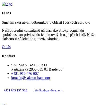
O nás
Sme tím skúsených odborníkov v oblasti ľudských zdrojov.
Naši poprední konzultanti už viac ako 3 roky pomáhajú
spoločnostiam priviesť do ich tímov tých najlepších ľudí. Naše
skúsenosti sú lokálne aj medzinárodné.
O nás
Kontakt
SALMAN BAU S.R.O.
Partizánska 2850 085 01 Bardejov
+421 910 476 667
kontakt@salman-bau.com
+421 905 155 560
info@salman-bau.com